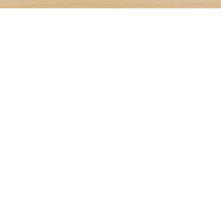
BLOG
4
08
2023
八十八夜新茶のご予約受
付中
神谷園